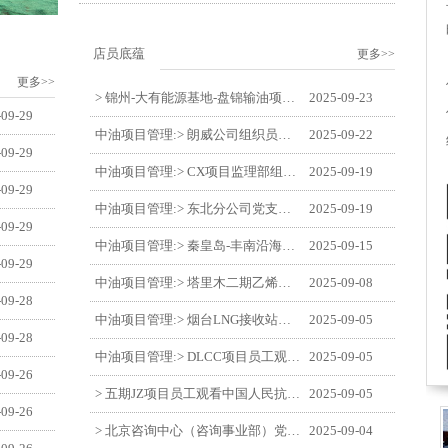
店员底蕴
更多>>
更多>>
> 锦州-大有能源基地-盘锦输油项目监理部举办“迎中交·庆国庆”联合团建活动
2025-09-23
-09-29
中油项目管理:> 朗威公司组织员工及统战人员观看电影《731》
2025-09-22
-09-29
中油项目管理:> CX项目监理部组织员工观看红色教育电影《731》
2025-09-19
-09-29
中油项目管理:> 东北分公司党支部开展“勿忘国耻 强我中华”主题党日活动
2025-09-19
-09-29
中油项目管理:> 秦皇岛-丰南沿海输气管道工程项目开展9月份廉洁教育学习
2025-09-15
-09-29
中油项目管理:> 塔里木二期乙烯项目监理部开展9月份廉学警示教育
2025-09-08
-09-28
中油项目管理:> 烟台LNG接收站项目员工观看中国人民抗日战争暨世界反法西斯战争胜利80周年阅兵式
2025-09-05
-09-28
中油项目管理:> DLCC项目员工观看纪念中国人民抗日战争暨世界反法西斯战争胜利80周年阅兵式
2025-09-05
-09-26
> 五期JZ项目员工观看中国人民抗日战争暨世界反法西斯战争胜利80周年阅兵式
2025-09-05
-09-26
> 北京咨询中心（咨询事业部）党支部观看纪念中国人民抗日战争暨世界反法西斯战争胜利80周年阅兵仪式
2025-09-04