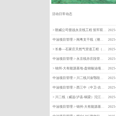
活动日常动态
> 朗威公司督战永京线工程 筑牢双节质量防线
2025
中油项目管理:> 闽粤支干线（潮州-27#阀室）监理一标段组织开展节前安全生产专项检查
2025
> 长春—石家庄天然气管道工程（长岭-张家口段）监理四标段监理部开展中秋、国庆节前质量安全专项检查
2025
中油项目管理:> 永京线亦庄段管道迁改工程监理部组织参建单位开专题会 锚定节点攻坚力保项目质速双优
2025
> 锦州-大有能源基地-盘锦输油项目监理部组织召开节前QHSE专题会议
2025
中油项目管理:> 川二线川渝鄂段（威远/泸县-铜梁）项目铜梁压气站1#压缩机一次投产成功
2025
中油项目管理:> 西三中（中卫-吉安）枣仙段枣阳联络压气站110kV变电所顺利送电
2025
> 川二线（威远/泸县-铜梁）沱江隧道进口移交工程转入管道施工关键阶段
2025
中油项目管理:> 锦州-大有能源基地-盘锦输油项目大有能源基地罐区工程顺利完成中交
2025