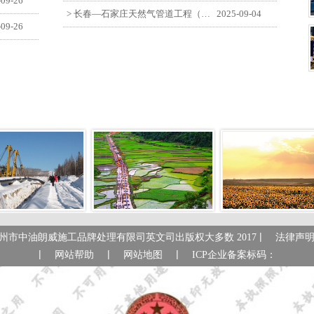
-09-26
> 长春—石家庄天然气管道工程（长岭-张家口段）监理四标段员工观看纪念中国人民抗日战争暨世界反法西斯战争胜利80周年大会
2025-09-04
-09-26
|
州市中油朗威施工品牌处理有限司英文司出版权大多数 2017
法律声
|
|
|
网站帮助
网站地图
ICP企业备案标码：