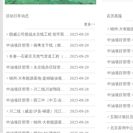
活动日常动态
店员底蕴
更多>>
> 朗威公司督战永京线工程 筑牢双节质量防线
2025-09-29
中油项目管理:> 闽粤支干线（潮州-27#阀室）监理一标段组织开展节前安全生产专项检查
2025-09-29
> 长春—石家庄天然气管道工程（长岭-张家口段）监理四标段监理部开展中秋、国庆节前质量安全专项检查
2025-09-29
中油项目管理:> 永京线亦庄段管道迁改工程监理部组织参建单位开专题会 锚定节点攻坚力保项目质速双优
2025-09-29
> 锦州-大有能源基地-盘锦输油项目监理部组织召开节前QHSE专题会议
2025-09-29
中油项目管理:> 川二线川渝鄂段（威远/泸县-铜梁）项目铜梁压气站1#压缩机一次投产成功
2025-09-28
中油项目管理:> 西三中（中卫-吉安）枣仙段枣阳联络压气站110kV变电所顺利送电
2025-09-28
> 川二线（威远/泸县-铜梁）沱江隧道进口移交工程转入管道施工关键阶段
2025-09-26
中油项目管理:> 锦州-大有能源基地-盘锦输油项目大有能源基地罐区工程顺利完成中交
2025-09-26