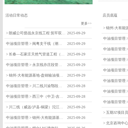
活动日常动态
店员底蕴
更多>>
> 朗威公司督战永京线工程 筑牢双节质量防线
2025-09-29
中油项目管理:> 闽粤支干线（潮州-27#阀室）监理一标段组织开展节前安全生产专项检查
2025-09-29
> 长春—石家庄天然气管道工程（长岭-张家口段）监理四标段监理部开展中秋、国庆节前质量安全专项检查
2025-09-29
中油项目管理:> 永京线亦庄段管道迁改工程监理部组织参建单位开专题会 锚定节点攻坚力保项目质速双优
2025-09-29
> 锦州-大有能源基地-盘锦输油项目监理部组织召开节前QHSE专题会议
2025-09-29
中油项目管理:> 川二线川渝鄂段（威远/泸县-铜梁）项目铜梁压气站1#压缩机一次投产成功
2025-09-28
中油项目管理:> 西三中（中卫-吉安）枣仙段枣阳联络压气站110kV变电所顺利送电
2025-09-28
> 川二线（威远/泸县-铜梁）沱江隧道进口移交工程转入管道施工关键阶段
2025-09-26
中油项目管理:> 锦州-大有能源基地-盘锦输油项目大有能源基地罐区工程顺利完成中交
2025-09-26