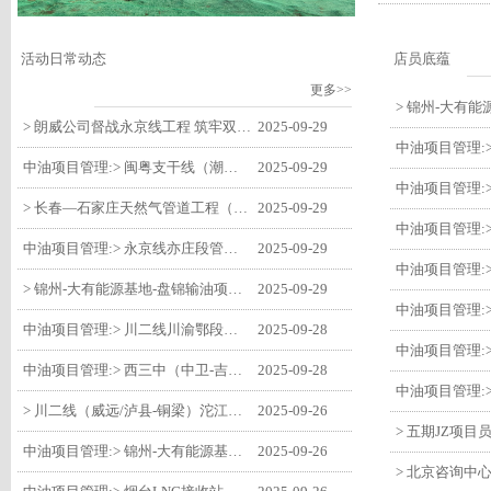
活动日常动态
店员底蕴
更多>>
> 朗威公司督战永京线工程 筑牢双节质量防线
2025-09-29
中油项目管理:> 闽粤支干线（潮州-27#阀室）监理一标段组织开展节前安全生产专项检查
2025-09-29
> 长春—石家庄天然气管道工程（长岭-张家口段）监理四标段监理部开展中秋、国庆节前质量安全专项检查
2025-09-29
中油项目管理:> 永京线亦庄段管道迁改工程监理部组织参建单位开专题会 锚定节点攻坚力保项目质速双优
2025-09-29
> 锦州-大有能源基地-盘锦输油项目监理部组织召开节前QHSE专题会议
2025-09-29
中油项目管理:> 川二线川渝鄂段（威远/泸县-铜梁）项目铜梁压气站1#压缩机一次投产成功
2025-09-28
中油项目管理:> 西三中（中卫-吉安）枣仙段枣阳联络压气站110kV变电所顺利送电
2025-09-28
> 川二线（威远/泸县-铜梁）沱江隧道进口移交工程转入管道施工关键阶段
2025-09-26
中油项目管理:> 锦州-大有能源基地-盘锦输油项目大有能源基地罐区工程顺利完成中交
2025-09-26