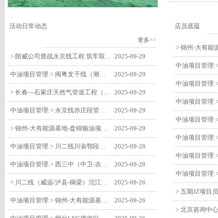
活动日常动态
店员底蕴
更多>>
> 朗威公司督战永京线工程 筑牢双节质量防线
2025-09-29
中油项目管理:> 闽粤支干线（潮州-27#阀室）监理一标段组织开展节前安全生产专项检查
2025-09-29
> 长春—石家庄天然气管道工程（长岭-张家口段）监理四标段监理部开展中秋、国庆节前质量安全专项检查
2025-09-29
中油项目管理:> 永京线亦庄段管道迁改工程监理部组织参建单位开专题会 锚定节点攻坚力保项目质速双优
2025-09-29
> 锦州-大有能源基地-盘锦输油项目监理部组织召开节前QHSE专题会议
2025-09-29
中油项目管理:> 川二线川渝鄂段（威远/泸县-铜梁）项目铜梁压气站1#压缩机一次投产成功
2025-09-28
中油项目管理:> 西三中（中卫-吉安）枣仙段枣阳联络压气站110kV变电所顺利送电
2025-09-28
> 川二线（威远/泸县-铜梁）沱江隧道进口移交工程转入管道施工关键阶段
2025-09-26
中油项目管理:> 锦州-大有能源基地-盘锦输油项目大有能源基地罐区工程顺利完成中交
2025-09-26